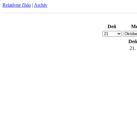
Relatívne číslo
|
Archív
Deň
Me
Deň
21.