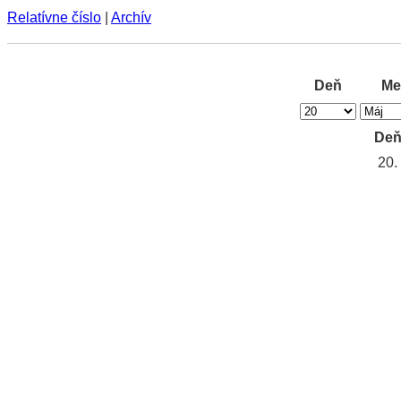
Relatívne číslo
|
Archív
Deň
Me
De
20.