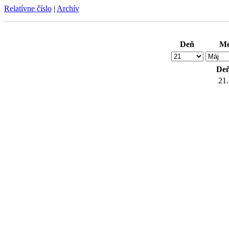
Relatívne číslo
|
Archív
Deň
Me
De
21.